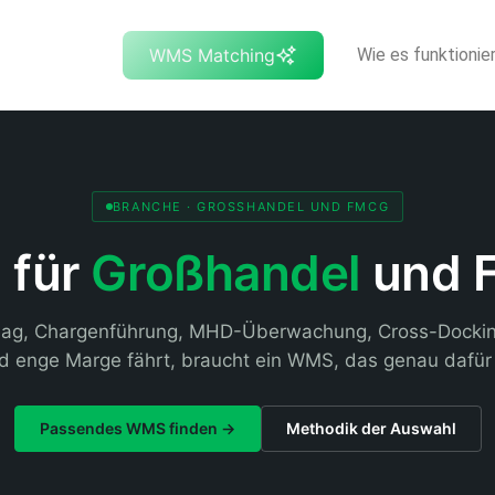
WMS Matching
Wie es funktionie
BRANCHE · GROSSHANDEL UND FMCG
für
Großhandel
und 
ag, Chargenführung, MHD-Überwachung, Cross-Docking
 enge Marge fährt, braucht ein WMS, das genau dafür 
Passendes WMS finden →
Methodik der Auswahl