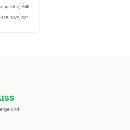
schpalette, Kolli
-128, NVE, GS1
uss
Marge und