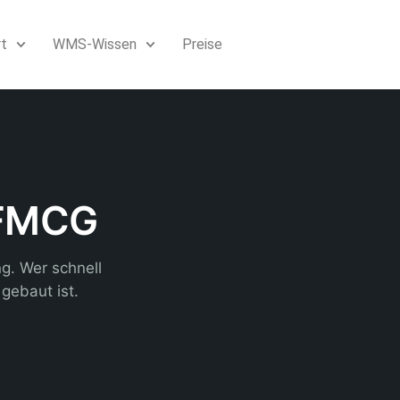
rt
WMS-Wissen
Preise
FMCG
. Wer schnell
gebaut ist.