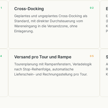
01
Cross-Docking
02
Geplantes und ungeplantes Cross-Docking als
E
Standard, mit direkter Durchsteuerung vom
(
Wareneingang in die Versandzone, ohne
K
Einlagerung.
P
04
Versand pro Tour und Rampe
05
S
Tourenplanung mit Rampenfenstern, Verladelogik
A
nach Stop-Reihenfolge, automatische
R
Lieferschein- und Rechnungsstellung pro Tour.
K