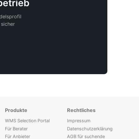
betrieb
elsprofil
 sicher
Produkte
Rechtliches
WMS Selection Portal
Impressum
Für Berater
Datenschutzerklärung
Für Anbieter
AGB für suchende