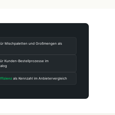
ür Mischpaletten und Großmengen als
ür Kunden-Bestellprozesse im
alog
ffizienz
als Kennzahl im Anbietervergleich