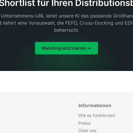
ortlist für Ihren Distributions
r Unternehmens-URL leitet unsere KI das passende Großhand
 liefert eine Vorauswahl, die FEFO, Cross-Docking und EDI
beherrscht.
Matching jetzt starten →
Informationen
Wie es funktioniert
Preise
Über uns