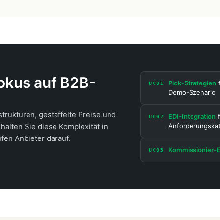
kus auf B2B-
Pick-Strategien
f
UC01
Demo-Szenario
trukturen, gestaffelte Preise und
EDI-Integration
f
UC02
halten Sie diese Komplexität in
Anforderungskat
fen Anbieter darauf.
Kommissionier-E
UC03