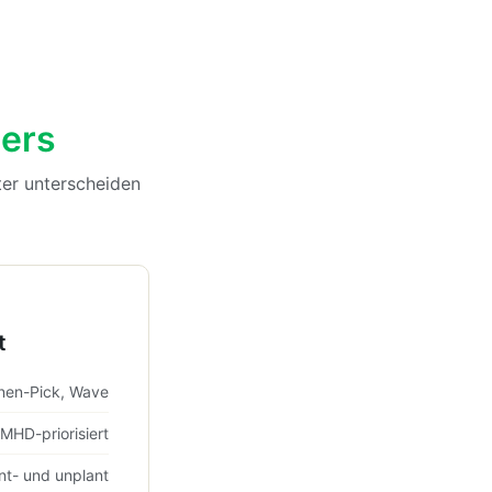
ers
ter unterscheiden
t
nen-Pick, Wave
MHD-priorisiert
nt- und unplant